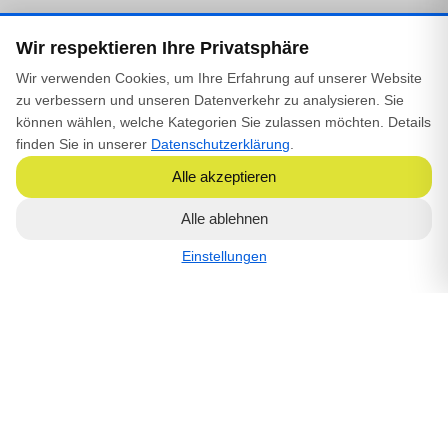
Wir respektieren Ihre Privatsphäre
office@sdi-hub.com
Wir verwenden Cookies, um Ihre Erfahrung auf unserer Website
zu verbessern und unseren Datenverkehr zu analysieren. Sie
können wählen, welche Kategorien Sie zulassen möchten. Details
Navigation
finden Sie in unserer
Datenschutzerklärung
.
SDI*Score
Alle akzeptieren
KSV1870 ESG-Profile
KSV1870 ESG-Monitor
Alle ablehnen
Methodik
Über SDI
Einstellungen
Unternehmen
Impressum
Datenschutzerklärung
Nutzungsbedingungen